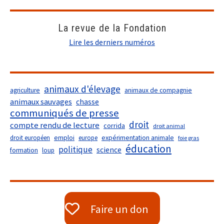
La revue de la Fondation
Lire les derniers numéros
animaux d'élevage
agriculture
animaux de compagnie
animaux sauvages
chasse
communiqués de presse
droit
compte rendu de lecture
corrida
droit animal
droit européen
emploi
europe
expérimentation animale
foie gras
éducation
politique
science
formation
loup
Faire un don