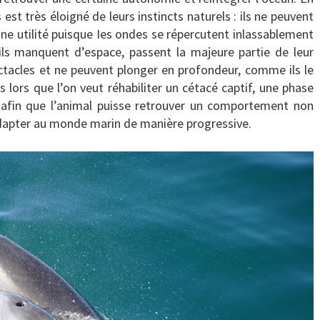
st très éloigné de leurs instincts naturels : ils ne peuvent
une utilité puisque Ies ondes se répercutent inlassablement
 ils manquent d’espace, passent la majeure partie de leur
ectacles et ne peuvent plonger en profondeur, comme ils le
 lors que l’on veut réhabiliter un cétacé captif, une phase
 afin que l’animal puisse retrouver un comportement non
éadapter au monde marin de manière progressive.