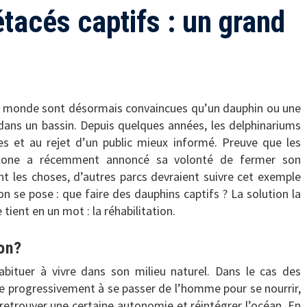
étacés captifs : un grand
le monde sont désormais convaincues qu’un dauphin ou une
dans un bassin. Depuis quelques années, les delphinariums
es et au rejet d’un public mieux informé. Preuve que les
rcelone a récemment annoncé sa volonté de fermer son
nt les choses, d’autres parcs devraient suivre cet exemple
n se pose : que faire des dauphins captifs ? La solution la
tient en un mot : la réhabilitation.
ion?
abituer à vivre dans son milieu naturel. Dans le cas des
dre progressivement à se passer de l’homme pour se nourrir,
 retrouver une certaine autonomie et réintégrer l’océan. En