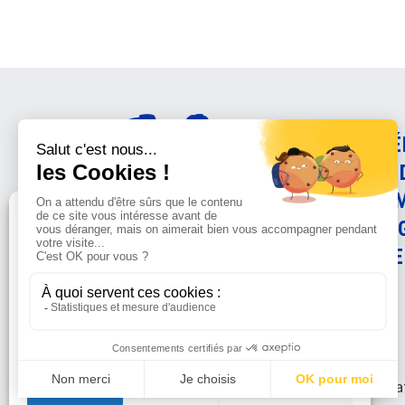
AMÉ
CON
ANI
Gérer le consentement
PRO
SCIE
Sur ce site, nous utilisons des cookies pour mesurer notre
audience et vous adresser des informations sur la LFDA lorsque
vous y consentez. Vous pouvez sélectionner ceux que vous
autorisez à accéder à vos informations de navigation.
© La Fondat
Accepter
Refuser
Voir les préférences