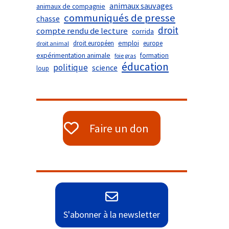
animaux sauvages
animaux de compagnie
communiqués de presse
chasse
droit
compte rendu de lecture
corrida
droit européen
emploi
europe
droit animal
expérimentation animale
formation
foie gras
éducation
politique
science
loup
Faire un don
S'abonner à la newsletter