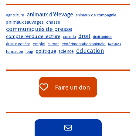
animaux d'élevage
agriculture
animaux de compagnie
animaux sauvages
chasse
communiqués de presse
droit
compte rendu de lecture
corrida
droit animal
droit européen
emploi
europe
expérimentation animale
foie gras
éducation
politique
science
formation
loup
Faire un don