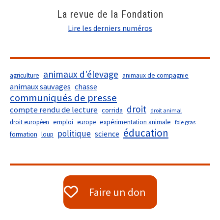
La revue de la Fondation
Lire les derniers numéros
animaux d'élevage
agriculture
animaux de compagnie
animaux sauvages
chasse
communiqués de presse
droit
compte rendu de lecture
corrida
droit animal
droit européen
emploi
europe
expérimentation animale
foie gras
éducation
politique
science
formation
loup
Faire un don