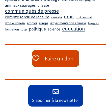
animaux sauvages
chasse
communiqués de presse
droit
compte rendu de lecture
corrida
droit animal
droit européen
emploi
europe
expérimentation animale
foie gras
éducation
politique
science
formation
loup
Faire un don
S'abonner à la newsletter