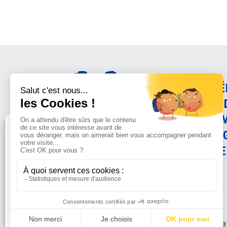
AMÉ
CON
ANI
Gérer le consentement
PRO
SCIE
Sur ce site, nous utilisons des cookies pour mesurer notre
audience et vous adresser des informations sur la LFDA lorsque
vous y consentez. Vous pouvez sélectionner ceux que vous
autorisez à accéder à vos informations de navigation.
© La Fondat
Accepter
Refuser
Voir les préférences