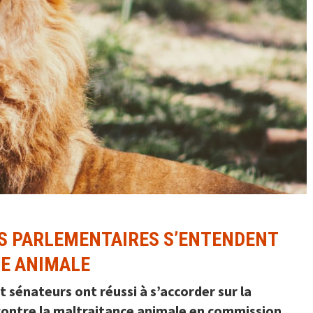
ES PARLEMENTAIRES S’ENTENDENT
E ANIMALE
t sénateurs ont réussi à s’accorder sur la
r contre la maltraitance animale en commission