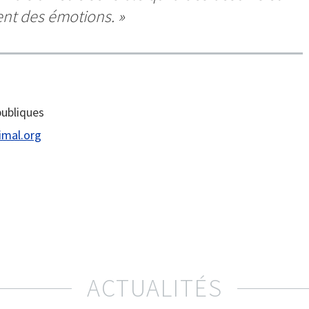
ent des émotions. »
publiques
imal.org
ACTUALITÉS