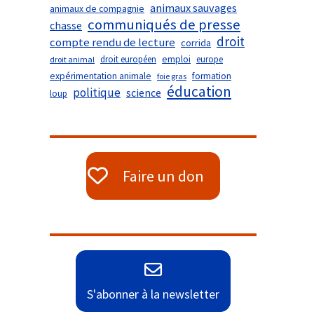
animaux sauvages
animaux de compagnie
communiqués de presse
chasse
droit
compte rendu de lecture
corrida
droit européen
emploi
europe
droit animal
expérimentation animale
formation
foie gras
éducation
politique
science
loup
Faire un don
S'abonner à la newsletter