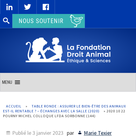
Rechercher :
NOUS SOUTENIR
MENU
ACCUEIL
»
TABLE RONDE : ASSURER LE BIEN-ÊTRE DES ANIMAUX
EST-IL RENTABLE ? – ÉCHANGES AVEC LA SALLE (2020)
»
2020 10 22
POURNY MICHEL COLLOQUE LFDA SORBONNE (144)
Publié le
3 janvier 2023
par
Marie Texier