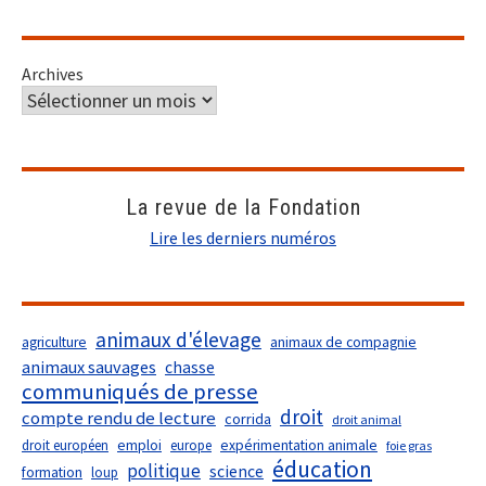
Archives
La revue de la Fondation
Lire les derniers numéros
animaux d'élevage
agriculture
animaux de compagnie
animaux sauvages
chasse
communiqués de presse
droit
compte rendu de lecture
corrida
droit animal
droit européen
emploi
europe
expérimentation animale
foie gras
éducation
politique
science
formation
loup