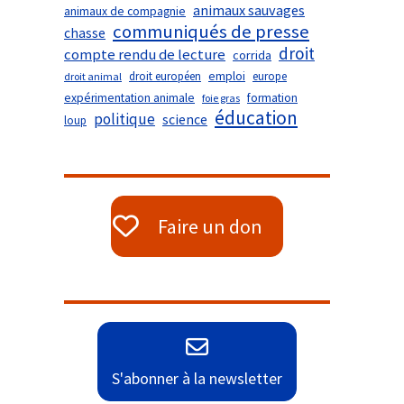
animaux sauvages
animaux de compagnie
communiqués de presse
chasse
droit
compte rendu de lecture
corrida
droit européen
emploi
europe
droit animal
expérimentation animale
formation
foie gras
éducation
politique
science
loup
Faire un don
S'abonner à la newsletter