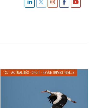
127
-
ACTUALITÉS
-
DROIT
-
REVUE TRIMESTRIELLE