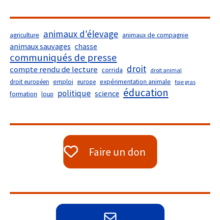
animaux d'élevage
agriculture
animaux de compagnie
animaux sauvages
chasse
communiqués de presse
droit
compte rendu de lecture
corrida
droit animal
droit européen
emploi
europe
expérimentation animale
foie gras
éducation
politique
science
formation
loup
Faire un don