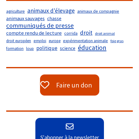
animaux d'élevage
agriculture
animaux de compagnie
animaux sauvages
chasse
communiqués de presse
droit
compte rendu de lecture
corrida
droit animal
droit européen
emploi
europe
expérimentation animale
foie gras
éducation
politique
science
formation
loup
Faire un don
S'abonner à la newsletter