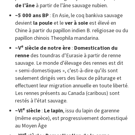
de l’âne
à partir de l’âne sauvage nubien.
~5 000 ans BP
: En Asie, le coq bankiva sauvage
devient
la poule
et le
ver à soie
est élevé en
Chine à partir du papillon indien B. religiosae ou du
papillon chinois Theophila mandarina.
e
~V
siècle de notre ère
:
Domestication du
renne
des toundras d’Eurasie à partir de renne
sauvage. Le monde d’élevage des rennes est dit
« semi-domestiques », c’est-à-dire qu’ils sont
seulement dirigés vers des lieux de pâturage et
effectuent leur migration annuelle en toute liberté.
Les rennes présents au Canada (caribous) sont
restés à l’état sauvage.
e
~VI
siècle
:
Le lapin
, issu du lapin de garenne
(même espèce), est progressivement domestiqué
au Moyen Âge
e