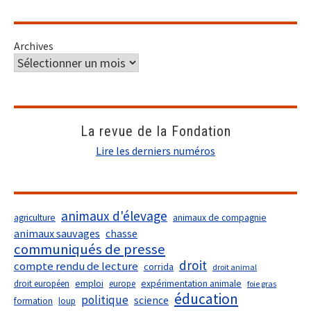
Archives
La revue de la Fondation
Lire les derniers numéros
animaux d'élevage
agriculture
animaux de compagnie
animaux sauvages
chasse
communiqués de presse
droit
compte rendu de lecture
corrida
droit animal
droit européen
emploi
europe
expérimentation animale
foie gras
éducation
politique
science
formation
loup