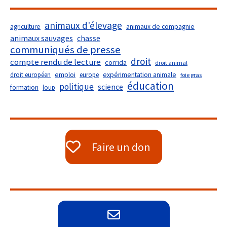
animaux d'élevage
agriculture
animaux de compagnie
animaux sauvages
chasse
communiqués de presse
droit
compte rendu de lecture
corrida
droit animal
droit européen
emploi
europe
expérimentation animale
foie gras
éducation
politique
science
formation
loup
Faire un don