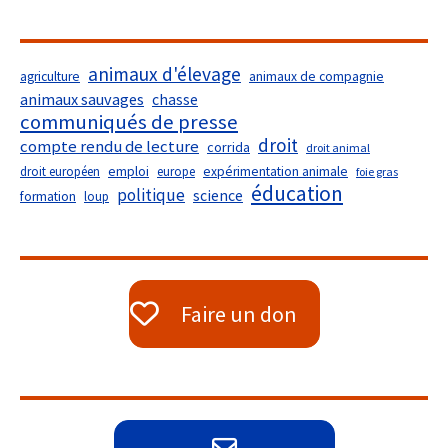
animaux d'élevage
agriculture
animaux de compagnie
animaux sauvages
chasse
communiqués de presse
droit
compte rendu de lecture
corrida
droit animal
droit européen
emploi
europe
expérimentation animale
foie gras
éducation
politique
science
formation
loup
Faire un don