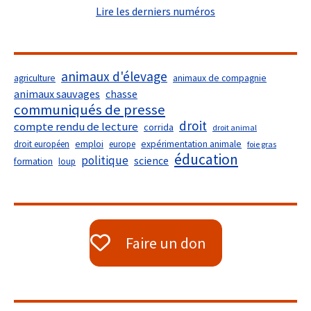
Lire les derniers numéros
animaux d'élevage
agriculture
animaux de compagnie
animaux sauvages
chasse
communiqués de presse
droit
compte rendu de lecture
corrida
droit animal
droit européen
emploi
europe
expérimentation animale
foie gras
éducation
politique
science
formation
loup
Faire un don