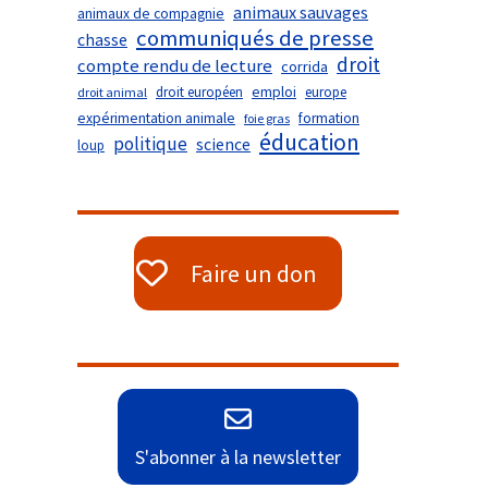
animaux sauvages
animaux de compagnie
communiqués de presse
chasse
droit
compte rendu de lecture
corrida
droit européen
emploi
europe
droit animal
expérimentation animale
formation
foie gras
éducation
politique
science
loup
Faire un don
S'abonner à la newsletter