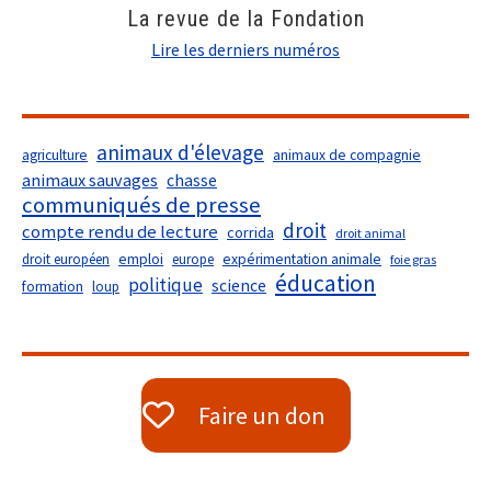
La revue de la Fondation
Lire les derniers numéros
animaux d'élevage
agriculture
animaux de compagnie
animaux sauvages
chasse
communiqués de presse
droit
compte rendu de lecture
corrida
droit animal
droit européen
emploi
europe
expérimentation animale
foie gras
éducation
politique
science
formation
loup
Faire un don