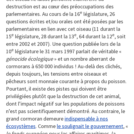
destruction est au cœur des préoccupations des
e
parlementaires. Au cours de la 16
législature, 26
questions écrites et/ou orales ont été posées par les
parlementaires en lien avec cet oiseau (11 durant la
e
e
e
15
législature, 28 durant la 13
, 64 durant la 12
, soit
entre 2002 et 2007). Une question publiée lors de la
e
10
législature le 31 mars 1997 parlait de véritable «
génocide écologique
» et un nombre aberrant de
cormorans à 650 000 individus ! Au-delà des clichés,
depuis toujours, les tensions entre oiseaux et
pêcheurs sont monnaie courante à propos du poisson.
Pourtant, il existe des pistes qui doivent être
privilégiées plutôt que la destruction de cet animal,
dont l’impact négatif sur les populations de poissons
n’est pas scientifiquement démontré. Au contraire, le
grand cormoran demeure
indispensable à nos
écosystèmes
. Comme
le soulignait le gouvernement
, «
le fonds européen pour les affaires maritimes, la