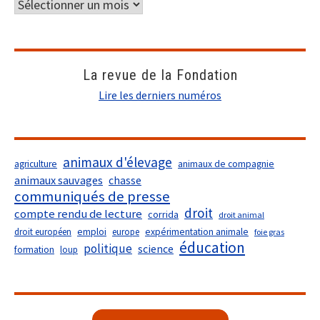
La revue de la Fondation
Lire les derniers numéros
animaux d'élevage
agriculture
animaux de compagnie
animaux sauvages
chasse
communiqués de presse
droit
compte rendu de lecture
corrida
droit animal
droit européen
emploi
europe
expérimentation animale
foie gras
éducation
politique
science
formation
loup