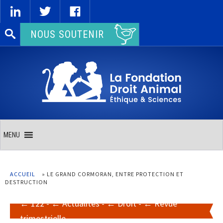
Rechercher :
NOUS SOUTENIR
MENU
ACCUEIL
»
LE GRAND CORMORAN, ENTRE PROTECTION ET
DESTRUCTION
122
-
Actualités
-
Droit
-
Revue
trimestrielle