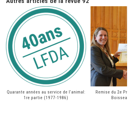
Autres articles de la revue 92
Quarante années au service de l’animal:
Remise du 2e Prix d
1re partie (1977-1986)
Boisseau-