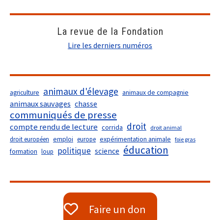
La revue de la Fondation
Lire les derniers numéros
animaux d'élevage
agriculture
animaux de compagnie
animaux sauvages
chasse
communiqués de presse
droit
compte rendu de lecture
corrida
droit animal
droit européen
emploi
europe
expérimentation animale
foie gras
éducation
politique
science
formation
loup
Faire un don