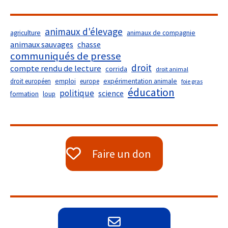
animaux d'élevage
agriculture
animaux de compagnie
animaux sauvages
chasse
communiqués de presse
droit
compte rendu de lecture
corrida
droit animal
droit européen
emploi
europe
expérimentation animale
foie gras
éducation
politique
science
formation
loup
Faire un don