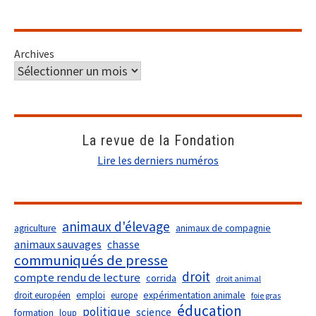
Archives
La revue de la Fondation
Lire les derniers numéros
animaux d'élevage
agriculture
animaux de compagnie
animaux sauvages
chasse
communiqués de presse
droit
compte rendu de lecture
corrida
droit animal
droit européen
emploi
europe
expérimentation animale
foie gras
éducation
politique
science
formation
loup