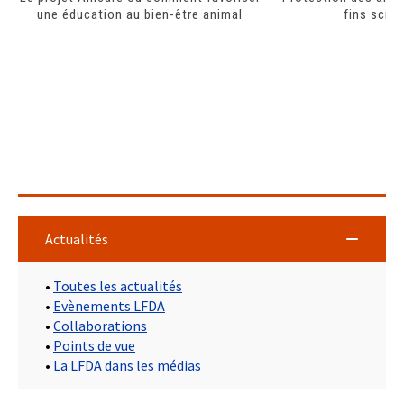
une éducation au bien-être animal
fins scien
Actualités
•
Toutes les actualités
•
Evènements LFDA
•
Collaborations
•
Points de vue
•
La LFDA dans les médias