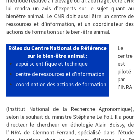
méthode relative à l’élevage ou à l’abattage, et le CNR
lui rendra un avis d’experts sur le sujet quant au
bienêtre animal. Le CNR doit aussi être un centre de
ressources et d’information, et un coordinateur des
actions de formation sur le bien-être animal.
Rôles du Centre National de Référence
Le
sur le bien-être animal :
centre
appui scientifique et technique
est
piloté
centre de ressources et d'information
par
coordination des actions de formation
l’INRA
(Institut National de la Recherche Agronomique),
selon le souhait du ministre Stéphane Le Foll. Il a pour
directeur le chercheur en éthologie Alain Boissy, de
l’INRA de Clermont-Ferrand, spécialisé dans l’étude