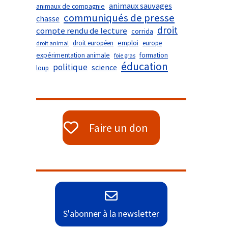
animaux sauvages
animaux de compagnie
communiqués de presse
chasse
droit
compte rendu de lecture
corrida
droit européen
emploi
europe
droit animal
expérimentation animale
formation
foie gras
éducation
politique
science
loup
Faire un don
S'abonner à la newsletter