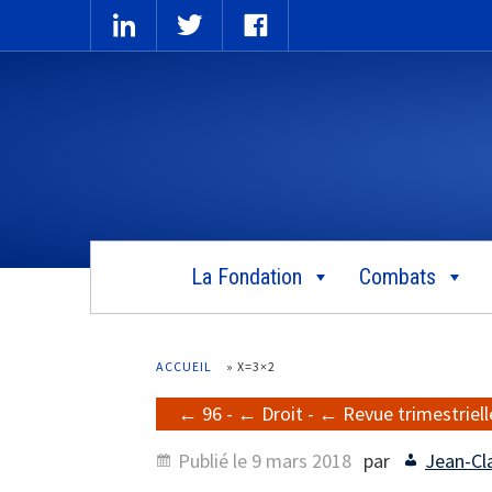
La Fondation
Combats
ACCUEIL
»
X=3×2
96
-
Droit
-
Revue trimestriell
Publié le
9 mars 2018
par
Jean-Cl