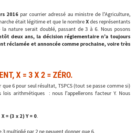
rs 2016
par courrier adressé au ministre de l’Agriculture,
émarche était légitime et que le nombre
X
des représentants
 la nature serait doublé, passant de 3 à 6. Nous posons
entôt deux ans, la décision réglementaire n’a toujours
ent réclamée et annoncée comme prochaine, voire très
ENT,
X = 3 X 2 = ZÉRO.
ir que 6 pour seul résultat, TSPCS (tout se passe comme si)
s lois arithmétiques : nous l’appellerons facteur Y. Nous
X = (3 x 2) Y = 0
.
e 3 multiplié par 2 ne peuvent donner que 6.