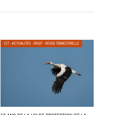
127
-
ACTUALITÉS
-
DROIT
-
REVUE TRIMESTRIELLE