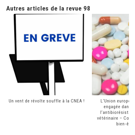
Autres articles de la revue 98
Un vent de révolte souffle à la CNEA !
L’Union europée
engagée dans la
l’antibiorésista
vétérinaire – Cons
bien-être