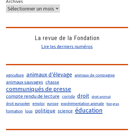
Archives
La revue de la Fondation
Lire les derniers numéros
animaux d'élevage
agriculture
animaux de compagnie
animaux sauvages
chasse
communiqués de presse
droit
compte rendu de lecture
corrida
droit animal
droit européen
emploi
europe
expérimentation animale
foie gras
éducation
politique
science
formation
loup