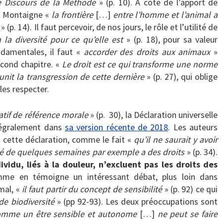
 le Discours de la Méthode
» (p. 10). À côté de l’apport de
e Montaigne «
la frontière
[…]
entre l’homme et l’animal a
s
» (p. 14). Il faut percevoir, de nos jours, le rôle et l’utilité de
 la diversité pour ce qu’elle est
» (p. 18), pour sa valeur
ndamentales, il faut «
accorder des droits aux animaux
»
econd chapitre. «
Le droit est ce qui transforme une norme
unit la transgression de cette dernière
» (p. 27), qui oblige
les respecter.
if de référence morale
» (p. 30), la Déclaration universelle
ntégralement dans
sa version récente de 2018
. Les auteurs
à cette déclaration, comme le fait «
qu’il ne saurait y avoir
 de quelques semaines par exemple a des droits
» (p. 34).
ividu, liés à la douleur, n’excluent pas les droits des
mme en témoigne un intéressant débat, plus loin dans
imal, «
il faut partir du concept de sensibilité
» (p. 92) ce qui
de biodiversité
» (pp 92-93). Les deux préoccupations sont
 comme un être sensible et autonome
[…]
ne peut se faire