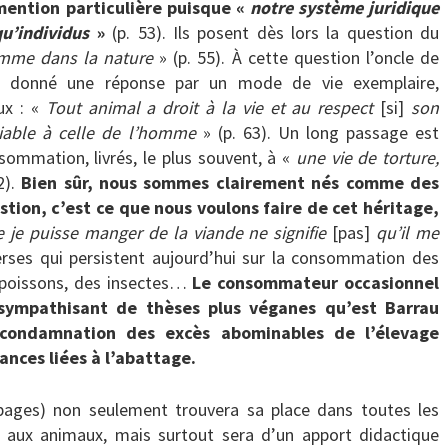
ention particulière puisque «
notre système juridique
u’individus
»
(p. 53). Ils posent dès lors la question du
omme dans la nature
» (p. 55). À cette question l’oncle de
, a donné une réponse par un mode de vie exemplaire,
ux : «
Tout animal a droit à la vie et au respect
[si]
son
ciable à celle de l’homme
» (p. 63). Un long passage est
ommation, livrés, le plus souvent, à «
une vie de torture,
2).
Bien sûr, nous sommes clairement nés comme des
tion, c’est ce que nous voulons faire de cet héritage,
 je puisse manger de la viande ne signifie
[pas]
qu’il me
verses qui persistent aujourd’hui sur la consommation des
 poissons, des insectes…
Le consommateur occasionnel
sympathisant de thèses plus véganes qu’est Barrau
 condamnation des excès abominables de l’élevage
ances liées à l’abattage.
0 pages) non seulement trouvera sa place dans toutes les
t aux animaux, mais surtout sera d’un apport didactique