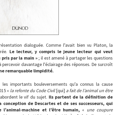
présentation dialoguée. Comme l’avait bien vu Platon, la
orée.
Le lecteur, y compris le jeune lecteur qui veut
« pris par la main »
; il est amené à partager les questions
 à percevoir davantage l’éclairage des réponses. De surcroît
une remarquable limpidité.
e les importants bouleversements qu’a connus la cause
015 «
la refonte du Code Civil
[qui]
a fait de l’animal un être
s abordent le vif du sujet.
Ils partent de la définition de
a conception de Descartes et de ses successeurs, qui
 l’animal-machine et l’être humain,
«
une coupure