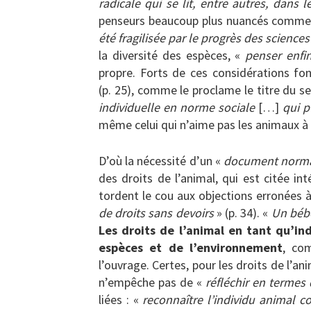
radicale qui se lit, entre autres, dans
penseurs beaucoup plus nuancés comm
été fragilisée par le progrès des science
la diversité des espèces, «
penser enfin
propre. Forts de ces considérations fo
(p. 25), comme le proclame le titre du s
individuelle en norme sociale
[…]
qui p
même celui qui n’aime pas les animaux à 
D’où la nécessité d’un «
document normat
des droits de l’animal, qui est citée i
tordent le cou aux objections erronées 
de droits sans devoirs
» (p. 34). «
Un bébé
Les droits de l’animal en tant qu’ind
espèces et de l’environnement
, co
l’ouvrage. Certes, pour les droits de l’an
n’empêche pas de «
réfléchir en termes 
liées : «
reconnaître l’individu animal