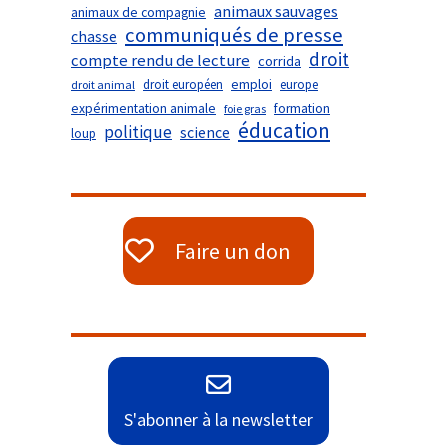
animaux sauvages
animaux de compagnie
communiqués de presse
chasse
droit
compte rendu de lecture
corrida
droit européen
emploi
europe
droit animal
expérimentation animale
formation
foie gras
éducation
politique
science
loup
Faire un don
S'abonner à la newsletter