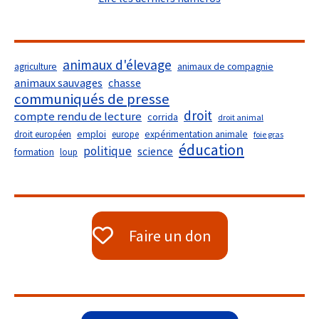
animaux d'élevage
agriculture
animaux de compagnie
animaux sauvages
chasse
communiqués de presse
droit
compte rendu de lecture
corrida
droit animal
droit européen
emploi
europe
expérimentation animale
foie gras
éducation
politique
science
formation
loup
Faire un don