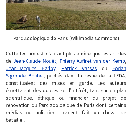
Parc Zoologique de Paris (Wikimedia Commons)
Cette lecture est d’autant plus amère que les articles
de
Jean-Claude Nouët
,
Thierry Auffret van der Kemp
,
Jean-Jacques Barloy
,
Patrick Vassas
ou
Forian
Sigronde Boubel
, publiés dans la revue de la LFDA,
constituaient des mises en garde. Les auteurs
émettaient des doutes sur l’intérêt, tant sur un plan
scientifique, éthique ou financier du projet de
rénovation du Parc zoologique de Paris dont certains
médias ou politiciens avaient fait un cheval de
bataille…