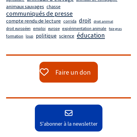
animaux sauvages
chasse
communiqués de presse
droit
compte rendu de lecture
corrida
droit animal
droit européen
emploi
europe
expérimentation animale
foie gras
éducation
politique
science
formation
loup
Faire un don
S'abonner à la newsletter