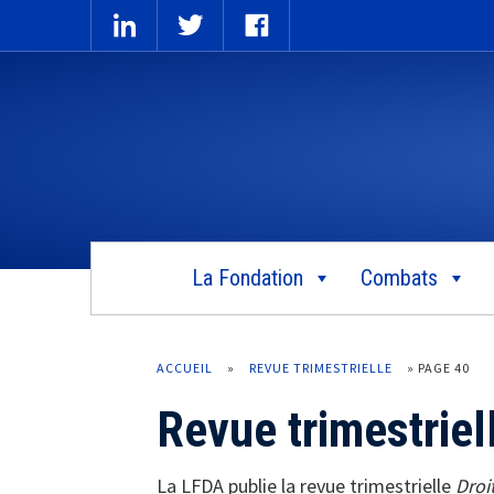
La Fondation
Combats
ACCUEIL
»
REVUE TRIMESTRIELLE
»
PAGE 40
Revue trimestriel
La LFDA publie la revue trimestrielle
Droi