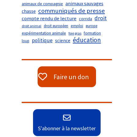
animaux sauvages
animaux de compagnie
communiqués de presse
chasse
droit
compte rendu de lecture
corrida
droit européen
emploi
europe
droit animal
expérimentation animale
formation
foie gras
éducation
politique
science
loup
Faire un don
S'abonner à la newsletter