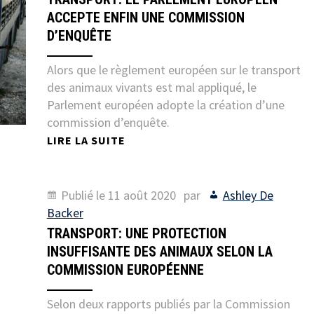
ACCEPTE ENFIN UNE COMMISSION
D’ENQUÊTE
Alors que le règlement européen sur le transport
des animaux vivants est mal appliqué, le
Parlement européen adopte la création d’une
commission d’enquête.
LIRE LA SUITE
Publié le
11 août 2020
par
Ashley De
Backer
TRANSPORT: UNE PROTECTION
INSUFFISANTE DES ANIMAUX SELON LA
COMMISSION EUROPÉENNE
Selon deux rapports publiés par la Commission