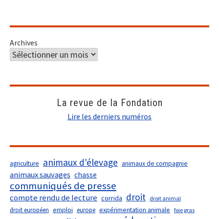
Archives
La revue de la Fondation
Lire les derniers numéros
animaux d'élevage
agriculture
animaux de compagnie
animaux sauvages
chasse
communiqués de presse
droit
compte rendu de lecture
corrida
droit animal
droit européen
emploi
europe
expérimentation animale
foie gras