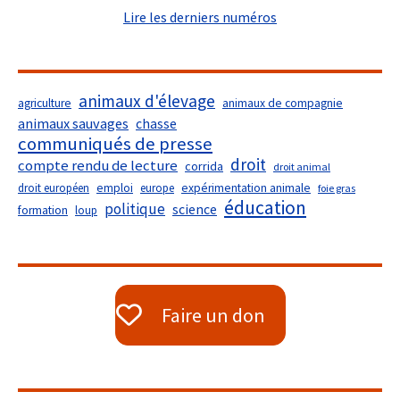
Lire les derniers numéros
animaux d'élevage
agriculture
animaux de compagnie
animaux sauvages
chasse
communiqués de presse
droit
compte rendu de lecture
corrida
droit animal
droit européen
emploi
europe
expérimentation animale
foie gras
éducation
politique
science
formation
loup
Faire un don