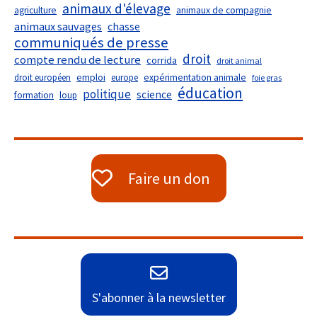
animaux d'élevage
agriculture
animaux de compagnie
animaux sauvages
chasse
communiqués de presse
droit
compte rendu de lecture
corrida
droit animal
droit européen
emploi
europe
expérimentation animale
foie gras
éducation
politique
science
formation
loup
Faire un don
S'abonner à la newsletter