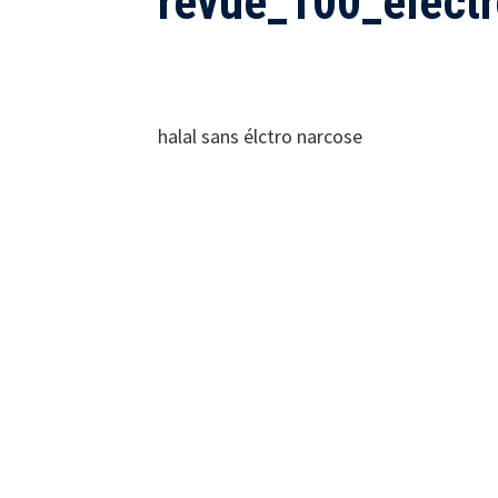
revue_100_élect
halal sans élctro narcose