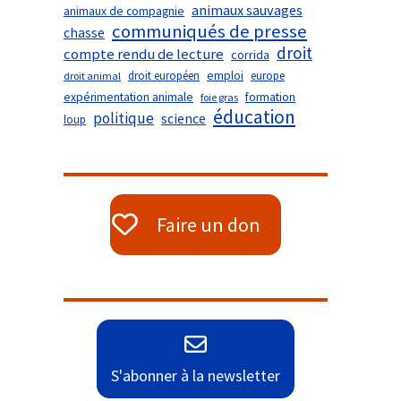
animaux sauvages
animaux de compagnie
communiqués de presse
chasse
droit
compte rendu de lecture
corrida
droit européen
emploi
europe
droit animal
expérimentation animale
formation
foie gras
éducation
politique
science
loup
Faire un don
S'abonner à la newsletter