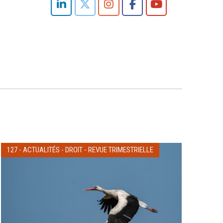
127
-
ACTUALITÉS
-
DROIT
-
REVUE TRIMESTRIELLE