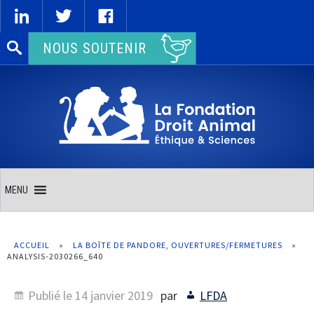
Rechercher :
NOUS SOUTENIR
MENU
ACCUEIL
»
LA BOÎTE DE PANDORE, OUVERTURES/FERMETURES
»
ANALYSIS-2030266_640
Publié le
14 janvier 2019
par
LFDA