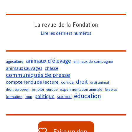
La revue de la Fondation
Lire les derniers numéros
animaux d'élevage
agriculture
animaux de compagnie
animaux sauvages
chasse
communiqués de presse
droit
compte rendu de lecture
corrida
droit animal
droit européen
emploi
europe
expérimentation animale
foie gras
éducation
politique
science
formation
loup
Faire un don