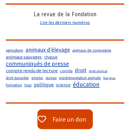
La revue de la Fondation
Lire les derniers numéros
animaux d'élevage
agriculture
animaux de compagnie
animaux sauvages
chasse
communiqués de presse
droit
compte rendu de lecture
corrida
droit animal
droit européen
emploi
europe
expérimentation animale
foie gras
éducation
politique
science
formation
loup
Faire un don