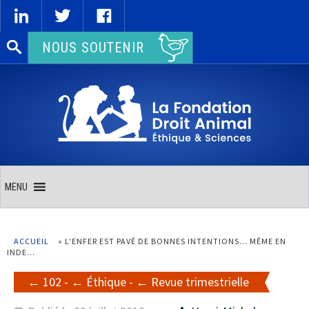
Rechercher :
NOUS SOUTENIR
MENU
ACCUEIL
»
L’ENFER EST PAVÉ DE BONNES INTENTIONS… MÊME EN
INDE…
102
-
Éthique
-
Revue trimestrielle