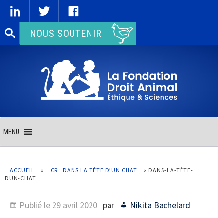
Rechercher :
NOUS SOUTENIR
MENU
ACCUEIL
»
CR : DANS LA TÊTE D’UN CHAT
»
DANS-LA-TÊTE-
DUN-CHAT
Publié le
29 avril 2020
par
Nikita Bachelard