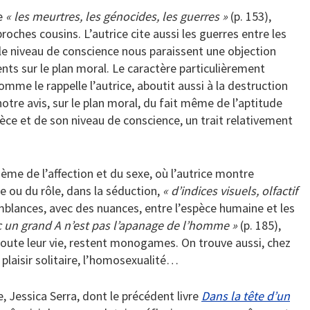
re
« les meurtres, les génocides, les guerres »
(p. 153),
ches cousins. L’autrice cite aussi les guerres entre les
r le niveau de conscience nous paraissent une objection
ts sur le plan moral. Le caractère particulièrement
omme le rappelle l’autrice, aboutit aussi à la destruction
tre avis, sur le plan moral, du fait même de l’aptitude
ce et de son niveau de conscience, un trait relativement
thème de l’affection et du sexe, où l’autrice montre
e ou du rôle, dans la séduction,
« d’indices visuels, olfactif
mblances, avec des nuances, entre l’espèce humaine et les
c un grand A n’est pas l’apanage de l’homme »
(p. 185),
ute leur vie, restent monogames. On trouve aussi, chez
e plaisir solitaire, l’homosexualité…
e, Jessica Serra, dont le précédent livre
Dans la tête d’un