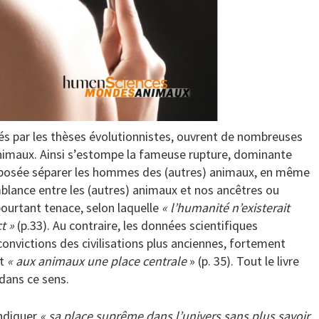
rés par les thèses évolutionnistes, ouvrent de nombreuses
nimaux. Ainsi s’estompe la fameuse rupture, dominante
upposée séparer les hommes des (autres) animaux, en même
lance entre les (autres) animaux et nos ancêtres ou
 pourtant tenace, selon laquelle
« l’humanité n’existerait
t »
(p.33). Au contraire, les données scientifiques
nvictions des civilisations plus anciennes, fortement
nt
« aux animaux une place centrale
» (p. 35). Tout le livre
 dans ce sens.
endiquer
« sa place suprême dans l’univers sans plus savoir