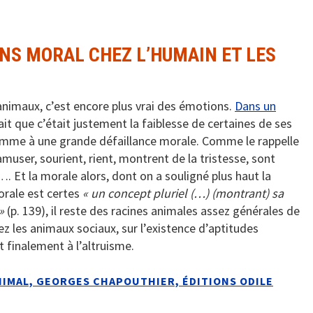
ENS MORAL CHEZ L’HUMAIN ET LES
animaux, c’est encore plus vrai des émotions.
Dans u
n
e fait que c’était justement la faiblesse de certaines de ses
omme à une grande défaillance morale. Comme le rappelle
amuser, sourient, rient, montrent de la tristesse, sont
…. Et la morale alors, dont on a souligné plus haut la
orale est certes
« un concept pluriel (…) (montrant) sa
»
(p. 139), il reste des racines animales assez générales de
z les animaux sociaux, sur l’existence d’aptitudes
 finalement à l’altruisme.
NIMAL, GEORGES CHAPOUTHIER, ÉDITIONS ODILE