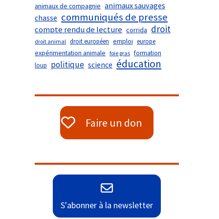
animaux sauvages
animaux de compagnie
communiqués de presse
chasse
droit
compte rendu de lecture
corrida
droit européen
emploi
europe
droit animal
expérimentation animale
formation
foie gras
éducation
politique
science
loup
Faire un don
S'abonner à la newsletter