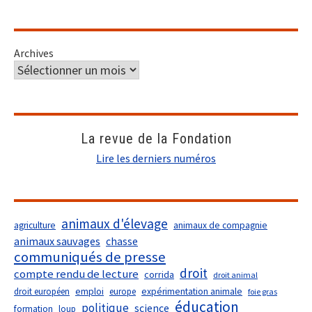
Archives
La revue de la Fondation
Lire les derniers numéros
animaux d'élevage
agriculture
animaux de compagnie
animaux sauvages
chasse
communiqués de presse
droit
compte rendu de lecture
corrida
droit animal
droit européen
emploi
europe
expérimentation animale
foie gras
éducation
politique
science
formation
loup