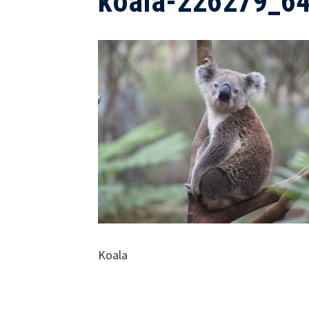
koala-226279_6
Koala