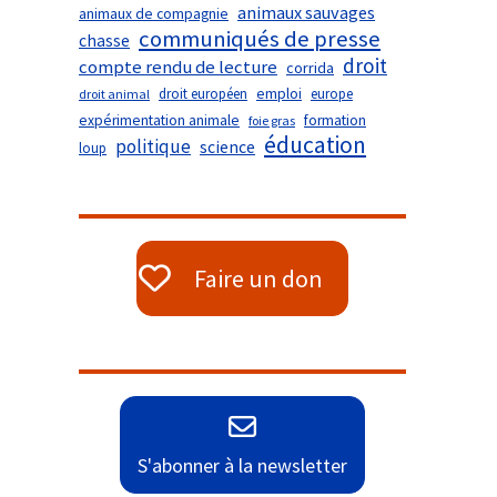
animaux sauvages
animaux de compagnie
communiqués de presse
chasse
droit
compte rendu de lecture
corrida
droit européen
emploi
europe
droit animal
expérimentation animale
formation
foie gras
éducation
politique
science
loup
Faire un don
S'abonner à la newsletter