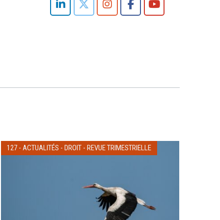
127
-
ACTUALITÉS
-
DROIT
-
REVUE TRIMESTRIELLE