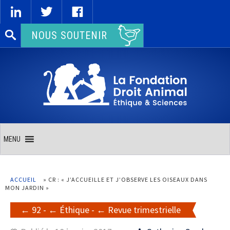
Rechercher :
NOUS SOUTENIR
MENU
ACCUEIL
»
CR : « J’ACCUEILLE ET J’OBSERVE LES OISEAUX DANS
MON JARDIN »
92
-
Éthique
-
Revue trimestrielle