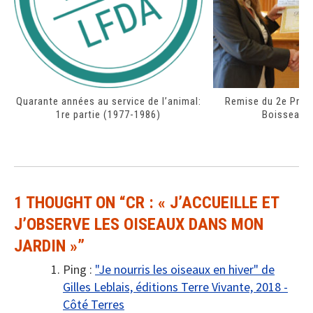
Quarante années au service de l’animal:
Remise du 2e Prix d
1re partie (1977-1986)
Boisseau-
1 THOUGHT ON “
CR : « J’ACCUEILLE ET
J’OBSERVE LES OISEAUX DANS MON
JARDIN »
”
Ping :
"Je nourris les oiseaux en hiver" de
Gilles Leblais, éditions Terre Vivante, 2018 -
Côté Terres