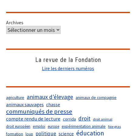
Archives
La revue de la Fondation
Lire les derniers numéros
animaux d'élevage
agriculture
animaux de compagnie
animaux sauvages
chasse
communiqués de presse
droit
compte rendu de lecture
corrida
droit animal
droit européen
emploi
europe
expérimentation animale
foie gras
éducation
politique
science
formation
loup