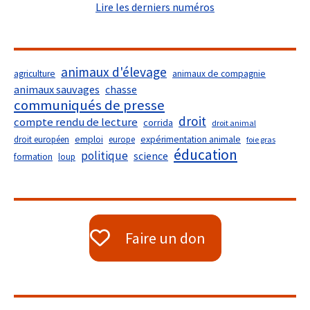
Lire les derniers numéros
animaux d'élevage
agriculture
animaux de compagnie
animaux sauvages
chasse
communiqués de presse
droit
compte rendu de lecture
corrida
droit animal
droit européen
emploi
europe
expérimentation animale
foie gras
éducation
politique
science
formation
loup
Faire un don