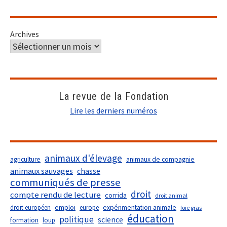
Archives
La revue de la Fondation
Lire les derniers numéros
animaux d'élevage
agriculture
animaux de compagnie
animaux sauvages
chasse
communiqués de presse
droit
compte rendu de lecture
corrida
droit animal
droit européen
emploi
europe
expérimentation animale
foie gras
éducation
politique
science
formation
loup