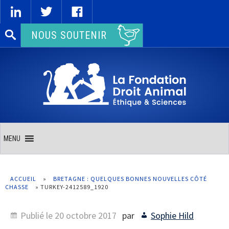
Rechercher :
NOUS SOUTENIR
MENU
ACCUEIL
»
BRETAGNE : QUELQUES BONNES NOUVELLES CÔTÉ
CHASSE
»
TURKEY-2412589_1920
Publié le
20 octobre 2017
par
Sophie Hild