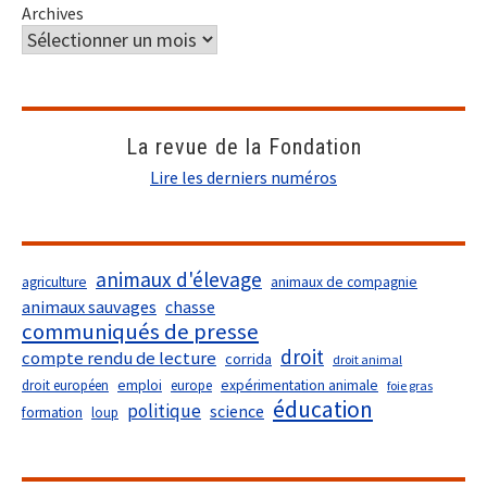
Archives
La revue de la Fondation
Lire les derniers numéros
animaux d'élevage
agriculture
animaux de compagnie
animaux sauvages
chasse
communiqués de presse
droit
compte rendu de lecture
corrida
droit animal
droit européen
emploi
europe
expérimentation animale
foie gras
éducation
politique
science
formation
loup