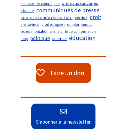
animaux sauvages
animaux de compagnie
communiqués de presse
chasse
droit
compte rendu de lecture
corrida
droit européen
emploi
europe
droit animal
expérimentation animale
formation
foie gras
éducation
politique
science
loup
Faire un don
S'abonner à la newsletter