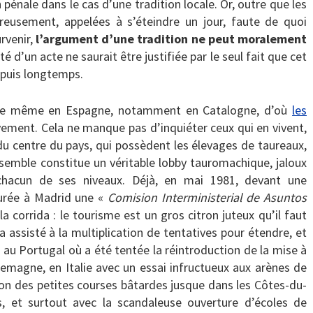
énale dans le cas d’une tradition locale. Or, outre que les
reusement, appelées à s’éteindre un jour, faute de quoi
rvenir,
l’argument d’une tradition ne peut moralement
té d’un acte ne saurait être justifiée par le seul fait que cet
epuis longtemps.
tée même en Espagne, notamment en Catalogne, d’où
les
tivement. Cela ne manque pas d’inquiéter ceux qui en vivent,
 du centre du pays, qui possèdent les élevages de taureaux,
nsemble constitue un véritable lobby tauromachique, jaloux
hacun de ses niveaux. Déjà, en mai 1981, devant une
aurée à Madrid une «
Comision Interministerial de Asuntos
 corrida : le tourisme est un gros citron juteux qu’il faut
a assisté à la multiplication de tentatives pour étendre, et
, au Portugal où a été tentée la réintroduction de la mise à
lemagne, en Italie avec un essai infructueux aux arènes de
tion des petites courses bâtardes jusque dans les Côtes-du-
, et surtout avec la scandaleuse ouverture d’écoles de