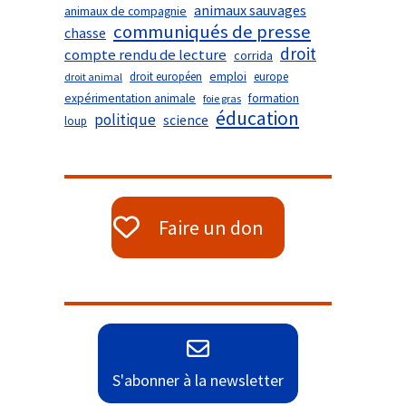
animaux sauvages
animaux de compagnie
communiqués de presse
chasse
droit
compte rendu de lecture
corrida
droit européen
emploi
europe
droit animal
expérimentation animale
formation
foie gras
éducation
politique
science
loup
Faire un don
S'abonner à la newsletter