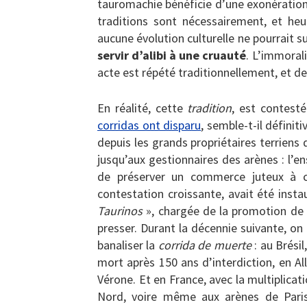
tauromachie bénéficie d’une exonération p
traditions sont nécessairement, et heu
aucune évolution culturelle ne pourrait su
servir d’alibi à une cruauté
. L’immorali
acte est répété traditionnellement, et d
En réalité, cette
tradition
, est contes
corridas ont disparu
, semble-t-il défini
depuis les grands propriétaires terriens
jusqu’aux gestionnaires des arènes : l’e
de préserver un commerce juteux à c
contestation croissante, avait été inst
Taurinos
», chargée de la promotion de la
presser. Durant la décennie suivante, on 
banaliser la
corrida de muerte
: au Brésil
mort après 150 ans d’interdiction, en Al
Vérone. Et en France, avec la multiplica
Nord, voire même aux arènes de Paris