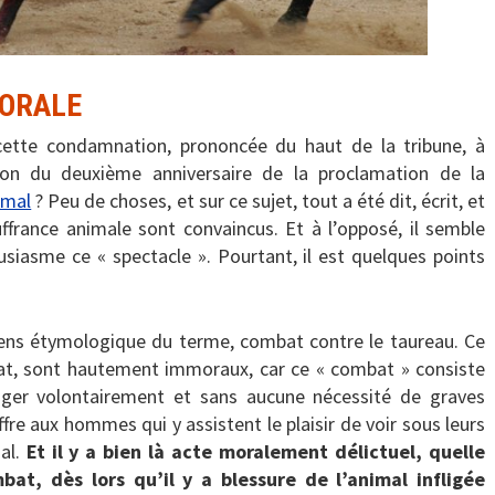
MORALE
 cette condamnation, prononcée du haut de la tribune, à
tion du deuxième anniversaire de la proclamation de la
imal
? Peu de choses, et sur ce sujet, tout a été dit, écrit, et
uffrance animale sont convaincus. Et à l’opposé, il semble
siasme ce « spectacle ». Pourtant, il est quelques points
ens étymologique du terme, combat contre le taureau. Ce
at, sont hautement immoraux, car ce « combat » consiste
iger volontairement et sans aucune nécessité de graves
offre aux hommes qui y assistent le plaisir de voir sous leurs
mal.
Et il y a bien là acte moralement délictuel, quelle
at, dès lors qu’il y a blessure de l’animal infligée