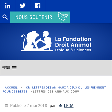
Rechercher :
NOUS SOUTENIR
MENU
ACCUEIL
»
CR : LETTRES DES ANIMAUX À CEUX QUI LES PRENNENT
POUR DES BÊTES
»
LETTRES_DES_ANIMAUX_COUV
Publié le
7 mai 2018
par
LFDA