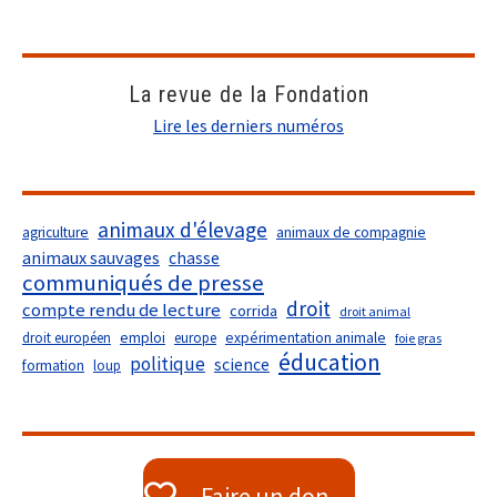
La revue de la Fondation
Lire les derniers numéros
animaux d'élevage
agriculture
animaux de compagnie
animaux sauvages
chasse
communiqués de presse
droit
compte rendu de lecture
corrida
droit animal
droit européen
emploi
europe
expérimentation animale
foie gras
éducation
politique
science
formation
loup
Faire un don