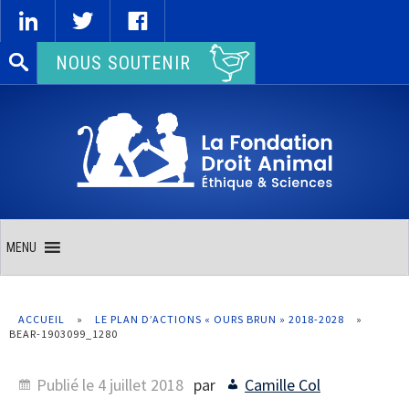
Rechercher :
NOUS SOUTENIR
MENU
ACCUEIL
»
LE PLAN D’ACTIONS « OURS BRUN » 2018-2028
»
BEAR-1903099_1280
Publié le
4 juillet 2018
par
Camille Col