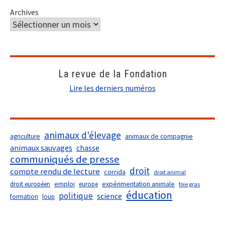
Archives
La revue de la Fondation
Lire les derniers numéros
animaux d'élevage
agriculture
animaux de compagnie
animaux sauvages
chasse
communiqués de presse
droit
compte rendu de lecture
corrida
droit animal
droit européen
emploi
europe
expérimentation animale
foie gras
éducation
politique
science
formation
loup