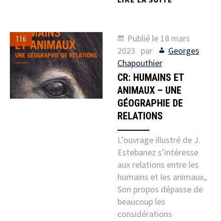
Publié le
18 mars
116
2023
par
Georges
Chapouthier
CR: HUMAINS ET
ANIMAUX – UNE
GÉOGRAPHIE DE
RELATIONS
L’ouvrage illustré de J.
Estebanez s’intéresse
aux relations entre les
humains et les animaux,.
Son propos dépasse de
beaucoup les
considérations