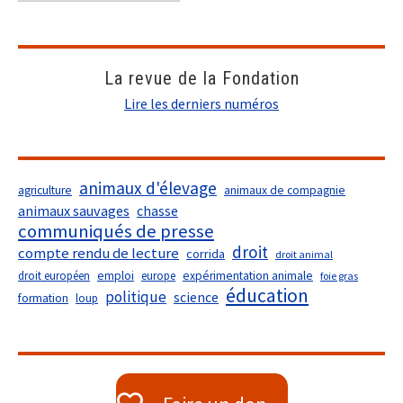
La revue de la Fondation
Lire les derniers numéros
animaux d'élevage
agriculture
animaux de compagnie
animaux sauvages
chasse
communiqués de presse
droit
compte rendu de lecture
corrida
droit animal
droit européen
emploi
europe
expérimentation animale
foie gras
éducation
politique
science
formation
loup