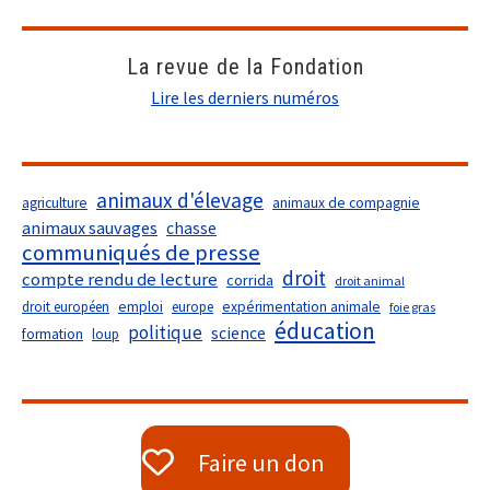
La revue de la Fondation
Lire les derniers numéros
animaux d'élevage
agriculture
animaux de compagnie
animaux sauvages
chasse
communiqués de presse
droit
compte rendu de lecture
corrida
droit animal
droit européen
emploi
europe
expérimentation animale
foie gras
éducation
politique
science
formation
loup
Faire un don