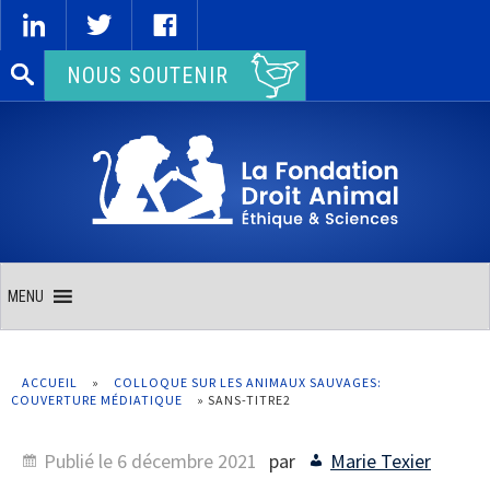
Rechercher :
NOUS SOUTENIR
MENU
ACCUEIL
»
COLLOQUE SUR LES ANIMAUX SAUVAGES:
COUVERTURE MÉDIATIQUE
»
SANS-TITRE2
Publié le
6 décembre 2021
par
Marie Texier