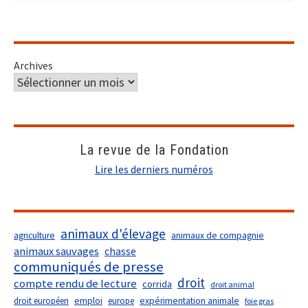
Archives
La revue de la Fondation
Lire les derniers numéros
animaux d'élevage
agriculture
animaux de compagnie
animaux sauvages
chasse
communiqués de presse
droit
compte rendu de lecture
corrida
droit animal
droit européen
emploi
europe
expérimentation animale
foie gras