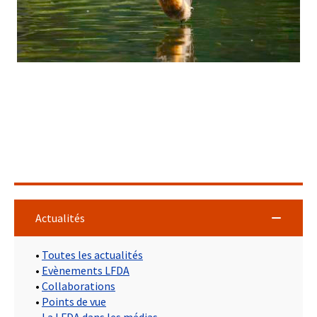
Actualités
•
Toutes les actualités
•
Evènements LFDA
•
Collaborations
•
Points de vue
•
La LFDA dans les médias