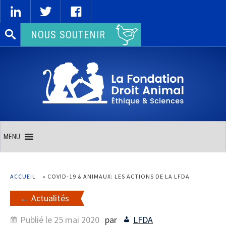
Rechercher :
NOUS SOUTENIR
MENU
ACCUEIL
»
COVID-19 & ANIMAUX: LES ACTIONS DE LA LFDA
Actualités
Publié le
25 mai 2020
par
LFDA