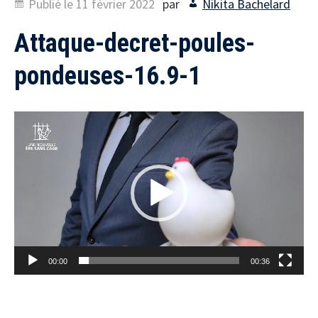
Publié le
11 février 2022
par
Nikita Bachelard
Attaque-decret-poules-
pondeuses-16.9-1
Lecteur
vidéo
00:00
00:36