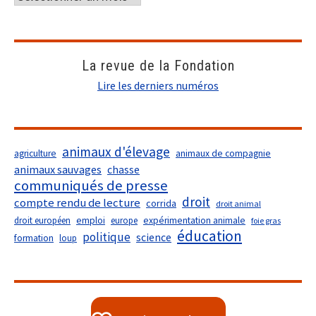
La revue de la Fondation
Lire les derniers numéros
animaux d'élevage
agriculture
animaux de compagnie
animaux sauvages
chasse
communiqués de presse
droit
compte rendu de lecture
corrida
droit animal
droit européen
emploi
europe
expérimentation animale
foie gras
éducation
politique
science
formation
loup